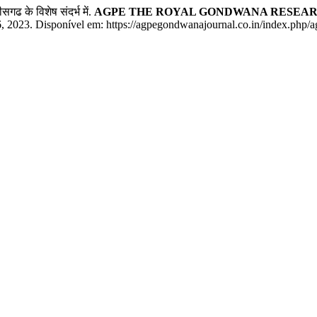
गढ के विशेष संदर्भ में.
AGPE THE ROYAL GONDWANA RESEARC
–56, 2023. Disponível em: https://agpegondwanajournal.co.in/index.php/