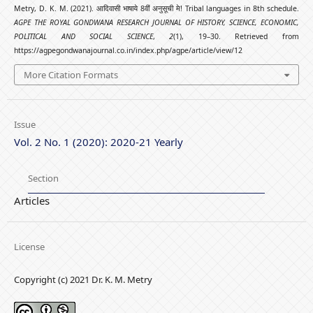
Metry, D. K. M. (2021). आदिवासी भाषाये 8वीं अनुसूची मे! Tribal languages in 8th schedule.
AGPE THE ROYAL GONDWANA RESEARCH JOURNAL OF HISTORY, SCIENCE, ECONOMIC,
POLITICAL AND SOCIAL SCIENCE
,
2
(1), 19–30. Retrieved from
https://agpegondwanajournal.co.in/index.php/agpe/article/view/12
More Citation Formats
Issue
Vol. 2 No. 1 (2020): 2020-21 Yearly
Section
Articles
License
Copyright (c) 2021 Dr. K. M. Metry