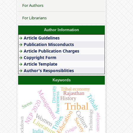
For Authors
For Librarians
Author Information
→
Article Guidelines
→
Publication Misconducts
→
Article Publication Charges
→
Copyright Form
→
Article Template
→
Author's Responsiblities
Keywords
Diversity
Tribal economy
Management
Rajasthan
Awareness
Tribals
History
NEP 2020
Stress
Tribal
Technology
Education
Culture
Women
stereotype
Tribes
Lockdown
Society
Literature
Origin
India