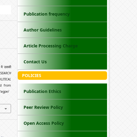
Publication frequency
Author Guidelines
Article Processing Charge
Contact Us
 में उसकी
SEARCH
POLICIES
LITICAL
ed from
Publication Ethics
/agpe/
Peer Review Policy
Open Access Policy