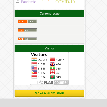
COVID-19
Pandemic
Current Issue
Visitor
Make a Submission