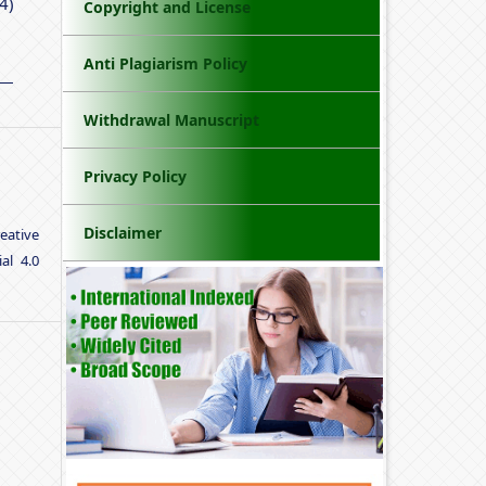
4)
Copyright and License
Anti Plagiarism Policy
Withdrawal Manuscript
Privacy Policy
Disclaimer
eative
al 4.0