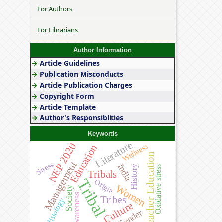
For Authors
For Librarians
Author Information
→
Article Guidelines
→
Publication Misconducts
→
Article Publication Charges
→
Copyright Form
→
Article Template
→
Author's Responsiblities
Keywords
Literature
NEP 2020
Wellness
Education
Teacher Education
Management
Stress
India
History
Oxidative stress
Tribals
Tribal
Origin
Women
Society
Awareness
Tribes
Histology
Culture
Gender