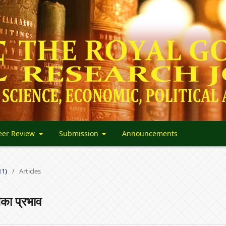
eer Review
Submission
Announcements
11)
/
Articles
सका प्रभाव