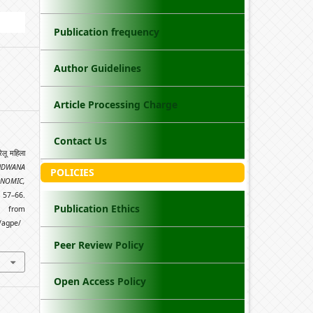
Publication frequency
Author Guidelines
Article Processing Charge
Contact Us
लू महिला
NDWANA
POLICIES
ONOMIC,
 57–66.
Publication Ethics
om
/agpe/
Peer Review Policy
Open Access Policy