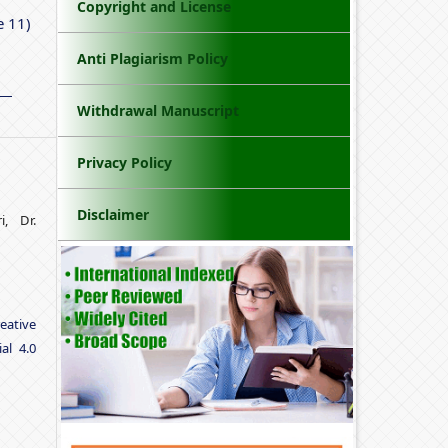
Copyright and License
e 11)
Anti Plagiarism Policy
Withdrawal Manuscript
Privacy Policy
Disclaimer
i, Dr.
eative
al 4.0